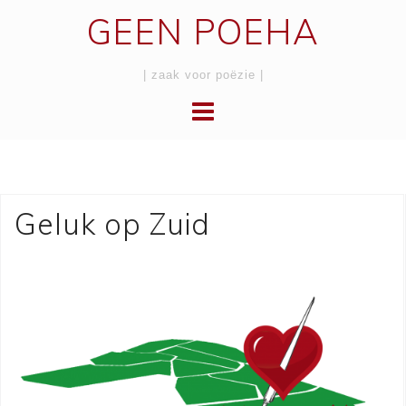
Skip
GEEN POEHA
to
content
| zaak voor poëzie |
Geluk op Zuid