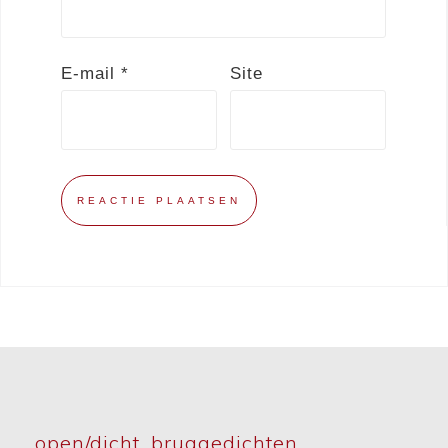
E-mail
*
Site
open/dicht_bruggedichten