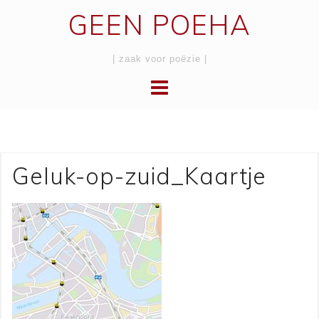
Skip
GEEN POEHA
to
content
| zaak voor poëzie |
Geluk-op-zuid_Kaartje