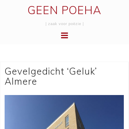
Skip
GEEN POEHA
to
content
| zaak voor poëzie |
Gevelgedicht ‘Geluk’
Almere