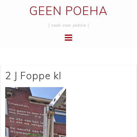
Skip
GEEN POEHA
to
content
| zaak voor poëzie |
2 J Foppe kl