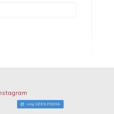
nstagram
volg GEEN POEHA