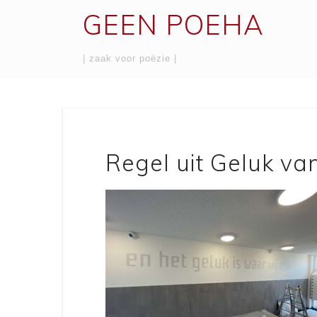
Skip
GEEN POEHA
to
content
| zaak voor poëzie |
Regel uit Geluk va