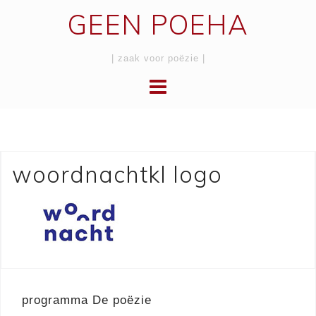
Skip
GEEN POEHA
to
content
| zaak voor poëzie |
woordnachtkl logo
Berichtnavigatie
programma De poëzie