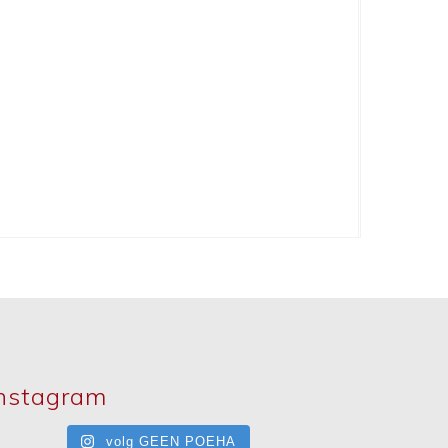
nstagram
volg GEEN POEHA