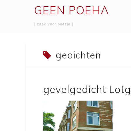
Skip
GEEN POEHA
to
content
| zaak voor poëzie |
gedichten
gevelgedicht Lotg