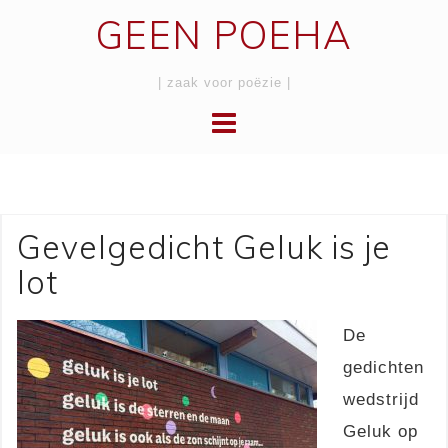
Skip
GEEN POEHA
to
content
| zaak voor poëzie |
Gevelgedicht Geluk is je
lot
De
gedichten
wedstrijd
Geluk op